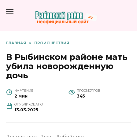
Перейти
к
содержанию
ГЛАВНАЯ
»
ПРОИСШЕСТВИЯ
В Рыбинском районе мать
убила новорожденную
дочь
НА ЧТЕНИЕ
ПРОСМОТРОВ
2 мин
345
ОПУБЛИКОВАНО
13.03.2025
следствие
суд
убийство