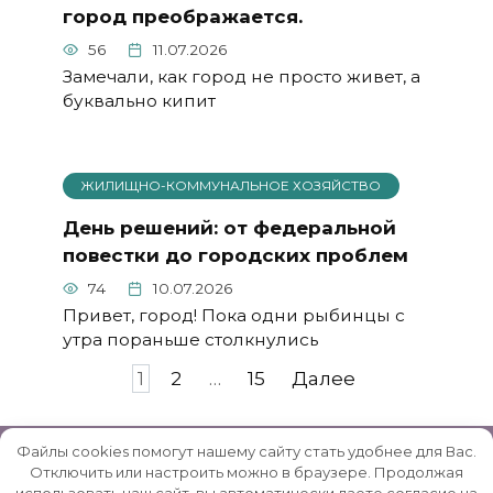
город преображается.
56
11.07.2026
Замечали, как город не просто живет, а
буквально кипит
ЖИЛИЩНО-КОММУНАЛЬНОЕ ХОЗЯЙСТВО
День решений: от федеральной
повестки до городских проблем
74
10.07.2026
Привет, город! Пока одни рыбинцы с
утра пораньше столкнулись
Пагинация
1
2
…
15
Далее
записей
Файлы cookies помогут нашему сайту стать удобнее для Вас.
Отключить или настроить можно в браузере. Продолжая
использовать наш сайт, вы автоматически даете согласие на