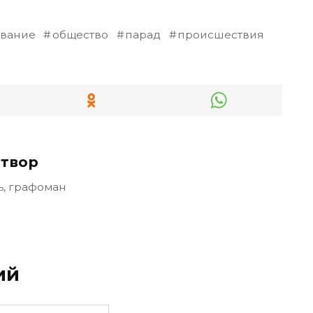
ование
общество
парад
происшествия
твор
ь, графоман
ий