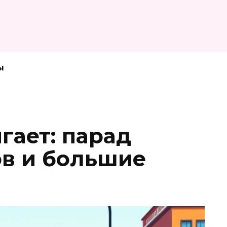
ы
гает: парад
в и большие