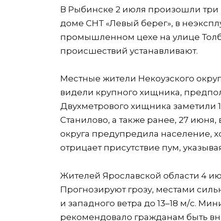
В Рыбинске 2 июля произошли три 
доме СНТ «Левый берег», в неэкспл
промышленном цехе на улице Толб
происшествий устанавливают.
Местные жители Некоузского округ
видели крупного хищника, предпола
Двухметрового хищника заметили 
Станилово, а также ранее, 27 июня
округа предупредила население, х
отрицает присутствие пум, указывая
Жителей Ярославской области 4 и
Прогнозируют грозу, местами силь
и западного ветра до 13–18 м/с. М
рекомендовало гражданам быть вн