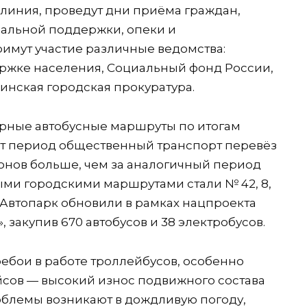
 линия, проведут дни приёма граждан,
иальной поддержки, опеки и
римут участие различные ведомства:
ржке населения, Социальный фонд России,
нская городская прокуратура.
ярные автобусные маршруты по итогам
тот период общественный транспорт перевёз
онов больше, чем за аналогичный период
ыми городскими маршрутами стали № 42, 8,
8. Автопарк обновили в рамках нацпроекта
 закупив 670 автобусов и 38 электробусов.
ебои в работе троллейбусов, особенно
сов — высокий износ подвижного состава
облемы возникают в дождливую погоду,