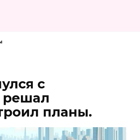
ы
улся с
 решал
троил планы.