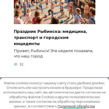
Праздник Рыбинска: медицина,
транспорт и городские
инциденты
Привет, Рыбинск! Эта неделя показала,
что наш город
32
Файлы cookies помогут нашему сайту стать удобнее для Вас.
Отключить или настроить можно в браузере. Продолжая
использовать наш сайт, вы автоматически даете согласие на
© 2026 Rybinsk-Reg.ru | Рыбинский район -
обработку файлов Cookies и других пользовательских
данных, а также согласие на обработку персональных
неофициальный сайт
данных , в соответствии с
Политикой обработки