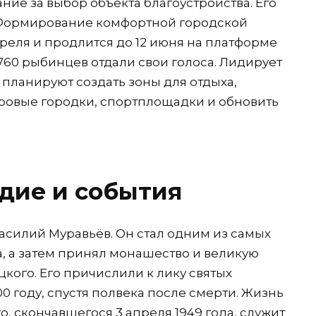
ие за выбор объекта благоустройства. Его
 «Формирование комфортной городской
преля и продлится до 12 июня на платформе
 760 рыбинцев отдали свои голоса. Лидирует
м планируют создать зоны для отдыха,
ровые городки, спортплощадки и обновить
дие и события
асилий Муравьёв. Он стал одним из самых
, а затем принял монашество и великую
ого. Его причислили к лику святых
0 году, спустя полвека после смерти. Жизнь
 скончавшегося 3 апреля 1949 года, служит