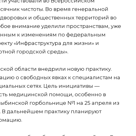
ти участвовали во Всероссийском
есячник чистоты. Во время генеральной
 дворовых и общественных территорий во
обое внимание уделили пространствам, уже
анным к изменениям по федеральным
екту «Инфраструктура для жизни» и
тной городской среды».
кой области внедрили новую практику.
цию о свободных явках к специалистам на
циальных сетях. Цель инициативы —
ость медицинской помощи, особенно в
Рыбинской горбольнице №1 на 25 апреля из
ы. В дальнейшем практику планируют
рмацию.