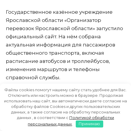
Государственное казённое учреждение
Ярославской области «Организатор
перевозок Ярославской области» запустило
официальный сайт. На нём собрана
актуальная информация для пассажиров
общественного транспорта, включая
расписание автобусов и троллейбусов,
изменения маршрутов и телефоны
справочной службы.
Файлы cookies помогут нашему сайту стать удобнее для Вас.
В Рыбинске водители автобусов начали
Отключить или настроить можно в браузере. Продолжая
использовать наш сайт, вы автоматически даете согласие на
завешивать окна иконами и плакатами для
обработку файлов Cookies и других пользовательских
защиты от солнца, что вызывает жалобы
данных, а также согласие на обработку персональных
данных , в соответствии с
Политикой обработки
пассажиров. Перевозчики объясняют это
персональных данных
.
Принимаю
необходимостью из-за сильного