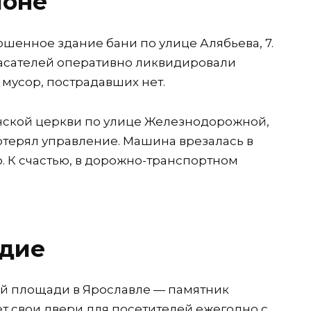
ионе
ошенное здание бани по улице Алябьева, 7.
асателей оперативно ликвидировали
 мусор, пострадавших нет.
сенской церкви по улице Железнодорожной,
отерял управление. Машина врезалась в
. К счастью, в дорожно-транспортном
едие
ой площади в Ярославле — памятник
ает свои двери для посетителей ежегодно с