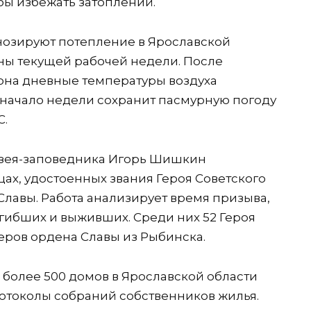
бы избежать затоплений.
нозируют потепление в Ярославской
ины текущей рабочей недели. После
на дневные температуры воздуха
м начало недели сохранит пасмурную погоду
C.
узея-заповедника Игорь Шишкин
ах, удостоенных звания Героя Советского
Славы. Работа анализирует время призыва,
огибших и выживших. Среди них 52 Героя
еров ордена Славы из Рыбинска.
 более 500 домов в Ярославской области
отоколы собраний собственников жилья.