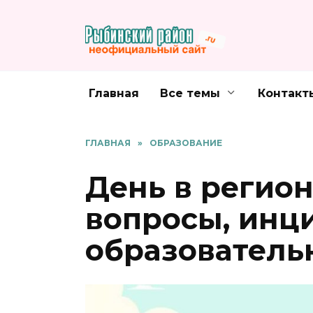
Перейти
к
содержанию
Главная
Все темы
Контакт
ГЛАВНАЯ
»
ОБРАЗОВАНИЕ
День в регио
вопросы, инц
образователь