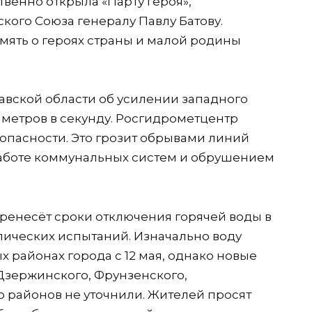
венно открыла «Парту героя»,
ого Союза генералу Павлу Батову.
мять о героях страны и малой родины
вской области об усилении западного
17 метров в секунду. Росгидрометцентр
опасности. Это грозит обрывами линий
аботе коммунальных систем и обрушением
перенесёт сроки отключения горячей воды в
лических испытаний. Изначально воду
 районах города с 12 мая, однако новые
 Дзержинского, Фрунзенского,
 районов не уточнили. Жителей просят