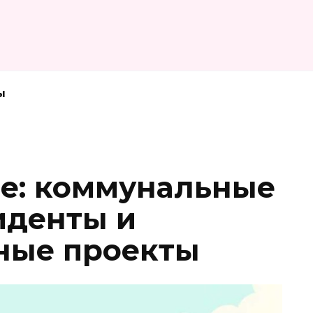
ы
не: коммунальные
иденты и
ные проекты