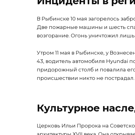
Инциденты в рег
В Рыбинске 10 мая загорелось забр
Две пожарные машины и шесть сп
возгорание. Огонь уничтожил лишь
Утром 11 мая в Рыбинске, у Возне
43, водитель автомобиля Hyundai п
придорожный столб и повалила его
происшествии никто не пострадал.
Культурное насл
Церковь Ильи Пророка на Советск
архитектуры XVII века. Она открыв