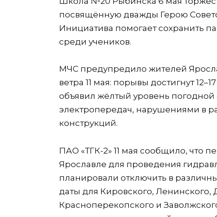
Школа №20 Рыбинска 6 мая торжест
посвящённую дважды Герою Советск
Инициатива помогает сохранить па
среди учеников.
МЧС предупредило жителей Яросла
ветра 11 мая: порывы достигнут 12–
объявил жёлтый уровень погодной 
электропередач, нарушениями в р
конструкций.
ПАО «ТГК-2» 11 мая сообщило, что 
Ярославле для проведения гидрав
планировали отключить в различных
даты для Кировского, Ленинского,
Красноперекопского и Заволжского