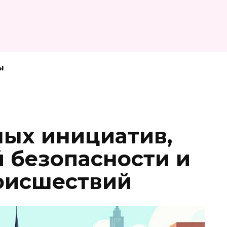
ы
ных инициатив,
 безопасности и
оисшествий