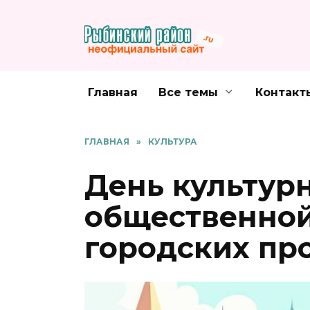
Перейти
к
содержанию
Главная
Все темы
Контакт
ГЛАВНАЯ
»
КУЛЬТУРА
День культур
общественной
городских пр