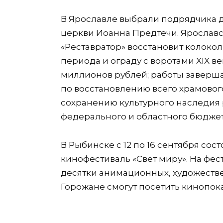
В Ярославле выбрали подрядчика д
церкви Иоанна Предтечи. Ярославс
«Реставратор» восстановит колоколь
периода и ограду с воротами XIX в
миллионов рублей; работы завершат
по восстановлению всего храмового
сохранению культурного наследия 
федерального и областного бюджет
В Рыбинске с 12 по 16 сентября с
кинофестиваль «Свет миру». На фес
десятки анимационных, художеств
Горожане смогут посетить кинопока