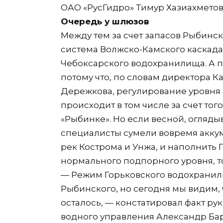
ОАО «РусГидро» Тимур Хазиахметов
Очередь у шлюзов
Между тем за счет запасов Рыбинс
система Волжско-Камского каскада 
Чебоксарского водохранилища. А п
потому что, по словам директора 
Дережкова, регулирование уровня
происходит в том числе за счет тог
«Рыбинке». Но если весной, огляд
специалисты сумели вовремя акку
рек Кострома и Унжа, и наполнить
нормального подпорного уровня, т
— Режим Горьковского водохранили
Рыбинского, но сегодня мы видим,
осталось, — констатировал факт р
водного управления Александр Бар