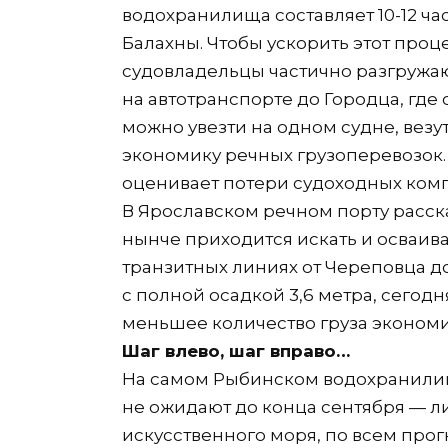
водохранилища составляет 10-12 час
Балахны. Чтобы ускорить этот проц
судовладельцы частично разгружаю
на автотранспорте до Городца, где 
можно увезти на одном судне, везут
экономику речных грузоперевозок.
оценивает потери судоходных комп
В Ярославском речном порту расска
нынче приходится искать и осваива
транзитных линиях от Череповца д
с полной осадкой 3,6 метра, сегодн
меньшее количество груза экономи
Шаг влево, шаг вправо…
На самом Рыбинском водохранили
не ожидают до конца сентября — л
искусственного моря, по всем про