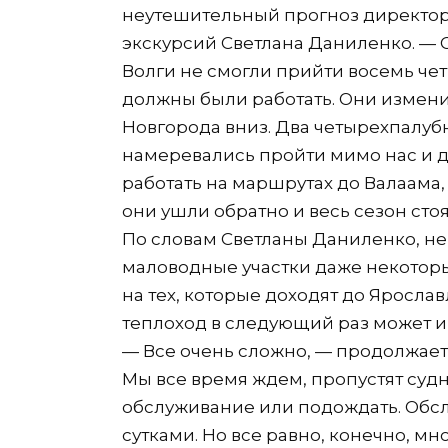
неутешительный прогноз директор
экскурсий Светлана Даниленко. — С
Волги не смогли прийти восемь че
должны были работать. Они измени
Новгорода вниз. Два четырехпалуб
намеревались пройти мимо нас и д
работать на маршрутах до Валаама, 
они ушли обратно и весь сезон стоят
По словам Светланы Даниленко, не 
маловодные участки даже некоторы
на тех, которые доходят до Яросла
теплоход в следующий раз может и
— Все очень сложно, — продолжает
Мы все время ждем, пропустят судн
обслуживание или подождать. Обс
сутками. Но все равно, конечно, мн