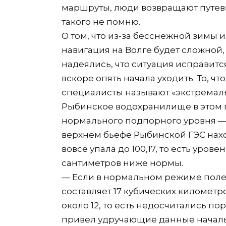
маршруты, люди возвращают путевки
такого не помню.
О том, что из-за бесснежной зимы 
навигация на Волге будет сложной, 
надеялись, что ситуация исправитс
вскоре опять начала уходить. То, ч
специалисты называют «экстремаль
Рыбинское водохранилище в этом г
нормального подпорного уровня — 10
верхнем бьефе Рыбинской ГЭС наход
вовсе упала до 100,17, то есть уро
сантиметров ниже нормы.
— Если в нормальном режиме поле
составляет 17 кубических километро
около 12, то есть недосчитались п
привел удручающие данные начал