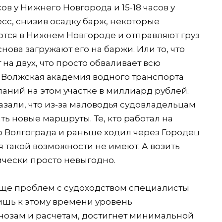
ов у Нижнего Новгорода и 15-18 часов у
есс, снизив осадку барж, некоторые
тся в Нижнем Новгороде и отправляют груз
снова загружают его на баржи. Или то, что
 на двух, что просто обваливает всю
 Волжская академия водного транспорта
аний на этом участке в миллиард рублей.
зали, что из-за маловодья судовладельцам
ть новые маршруты. Те, кто работал на
о Волгограда и раньше ходил через Городец
я такой возможности не имеют. А возить
чески просто невыгодно.
ще проблем с судоходством специалисты
ишь к этому времени уровень
гнозам и расчетам, достигнет минимальной