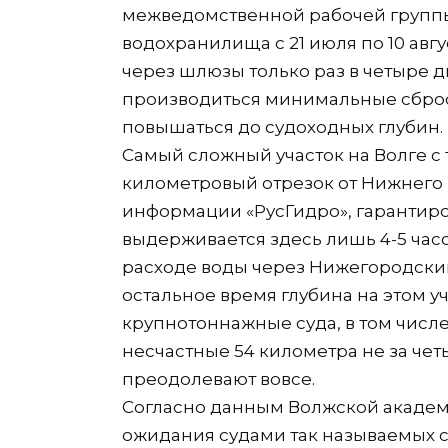
межведомственной рабочей группы
водохранилища с 21 июля по 10 авгу
через шлюзы только раз в четыре дн
производиться минимальные сбросы
повышаться до судоходных глубин.
Самый сложный участок на Волге с 
километровый отрезок от Нижнего 
информации «РусГидро», гарантиро
выдерживается здесь лишь 4-5 часо
расходе воды через Нижегородский 
остальное время глубина на этом уч
крупнотоннажные суда, в том числ
несчастные 54 километра не за четыр
преодолевают вовсе.
Согласно данным Волжской академ
ожидания судами так называемых с