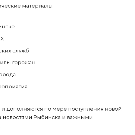
ические материалы.
инске
КХ
ских служб
тивы горожан
города
ероприятия
 и дополняются по мере поступления новой
за новостями Рыбинска и важными
.