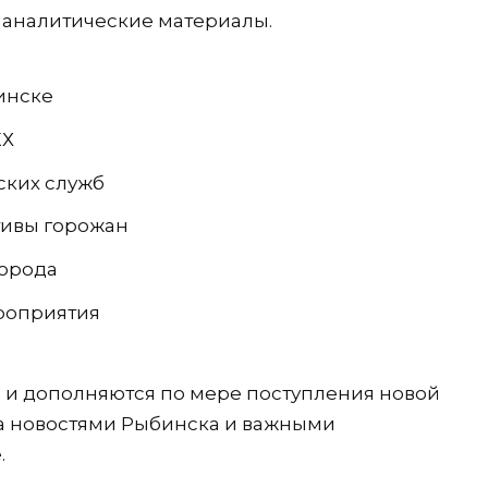
 аналитические материалы.
инске
КХ
ских служб
тивы горожан
города
ероприятия
 и дополняются по мере поступления новой
за новостями Рыбинска и важными
.