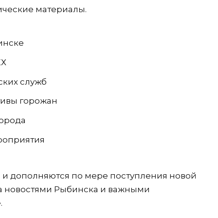
ические материалы.
инске
КХ
ских служб
тивы горожан
города
ероприятия
 и дополняются по мере поступления новой
за новостями Рыбинска и важными
.