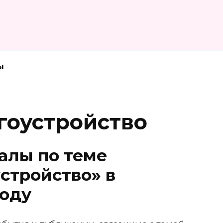
ы
гоустройство
алы по теме
стройство» в
году