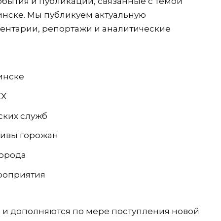
обытия и публикации, связанные с темой
инске. Мы публикуем актуальную
ентарии, репортажи и аналитические
инске
КХ
ских служб
тивы горожан
города
ероприятия
 и дополняются по мере поступления новой