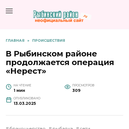
Перейти
к
содержанию
ГЛАВНАЯ
»
ПРОИСШЕСТВИЯ
В Рыбинском районе
продолжается операция
«Нерест»
НА ЧТЕНИЕ
ПРОСМОТРОВ
1 мин
309
ОПУБЛИКОВАНО
13.03.2025
браконьерство
рыбалка
сети