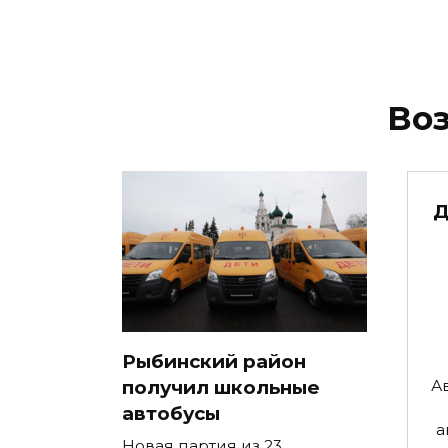
Воз
Д
Рыбинский район
получил школьные
А
автобусы
а
Новая партия из 23