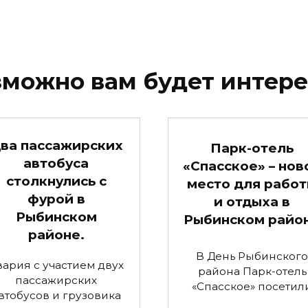
можно вам будет интер
ва пассажирских
Парк-отель
автобуса
«Спасское» – нов
столкнулись с
место для рабо
фурой в
и отдыха в
Рыбинском
Рыбинском райо
районе.
В День Рыбинского
вария с участием двух
района Парк-отель
пассажирских
«Спасское» посетил
втобусов и грузовика