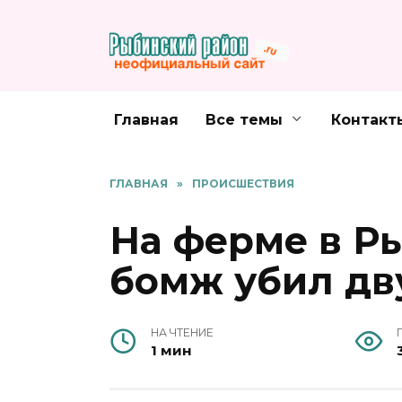
Перейти
к
содержанию
Главная
Все темы
Контакт
ГЛАВНАЯ
»
ПРОИСШЕСТВИЯ
На ферме в Р
бомж убил дв
НА ЧТЕНИЕ
1 мин