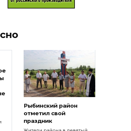
есно
ое
ты
не
Рыбинский район
отметил свой
праздник
и
Жители района в девятый