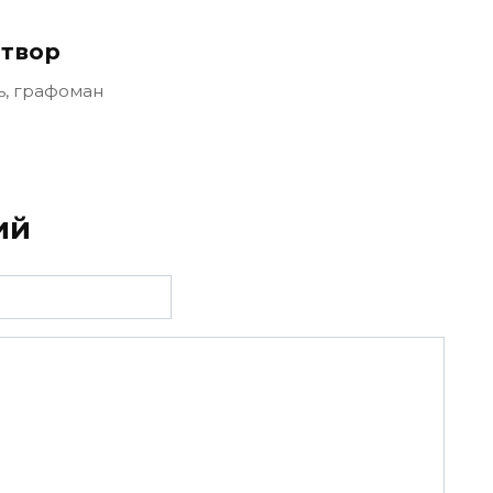
твор
ь, графоман
ий