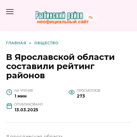
Перейти
к
содержанию
ГЛАВНАЯ
»
ОБЩЕСТВО
В Ярославской области
составили рейтинг
районов
НА ЧТЕНИЕ
ПРОСМОТРОВ
1 мин
273
ОПУБЛИКОВАНО
13.03.2025
ярославская область