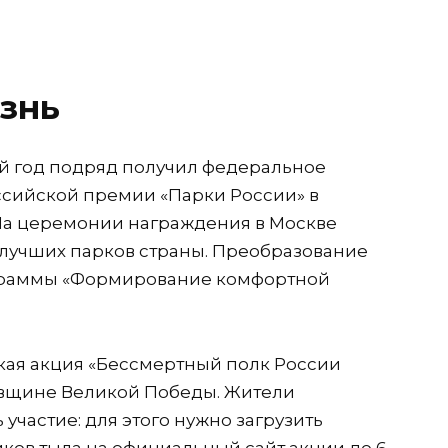
знь
й год подряд получил федеральное
оссийской премии «Парки России» в
На церемонии награждения в Москве
 лучших парков страны. Преобразование
рограммы «Формирование комфортной
ская акция «Бессмертный полк России
овщине Великой Победы. Жители
участие: для этого нужно загрузить
ков тыла на официальный сайт акции до 6