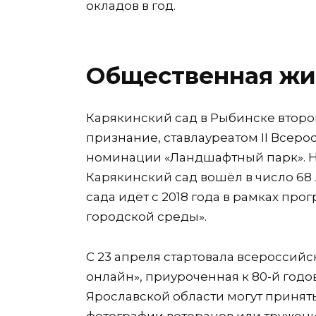
окладов в год.
Общественная жи
Карякинский сад в Рыбинске второ
признание, ставлауреатом II Всер
номинации «Ландшафтный парк». 
Карякинский сад вошёл в число 68
сада идёт с 2018 года в рамках п
городской среды».
С 23 апреля стартовала всероссий
онлайн», приуроченная к 80-й год
Ярославской области могут принять 
фотографии ветеранов или тружени