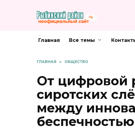
Перейти
к
содержанию
Главная
Все темы
Контакт
ГЛАВНАЯ
»
ОБЩЕСТВО
От цифровой 
сиротских слё
между иннов
беспечностью