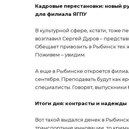
Кадровые перестановки: новый р
для филиала ЯГПУ
В культурной сфере, кстати, тоже 
возглавил Сергей Дуров – представ
Обещает привозить в Рыбинск тех ж
Поживем – увидим.
А еще в Рыбинске откроется филиал
сентября. Преподавать будут как я
специалисты. Говорят, выпускники 
Итоги дня: контрасты и надежды
Вот такой выдался денек в Рыбинск
транспортные инновации, то крими