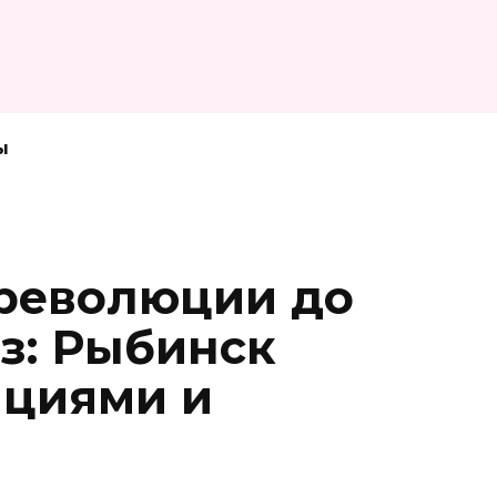
ы
революции до
з: Рыбинск
ациями и