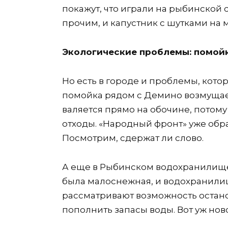
покажут, что играли на рыбинской 
прочим, и капустник с шутками на 
Экологические проблемы: помойк
Но есть в городе и проблемы, кото
помойка рядом с Демино возмущает
валяется прямо на обочине, потому
отходы. «Народный фронт» уже обрат
Посмотрим, сдержат ли слово.
А еще в Рыбинском водохранилище
была малоснежная, и водохранили
рассматривают возможность останов
пополнить запасы воды. Вот уж ново