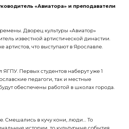
уководитель «Авиатора» и преподаватели
перемены. Дворец культуры «Авиатор»
итель известной артистической династии.
е артистов, что выступают в Ярославле.
 ЯГПУ. Первых студентов наберут уже 1
рославские педагоги, так и местные
будут обеспечены работой в школах города.
е. Смешались в кучу кони, люди… То
нальные истории, то культурные события,