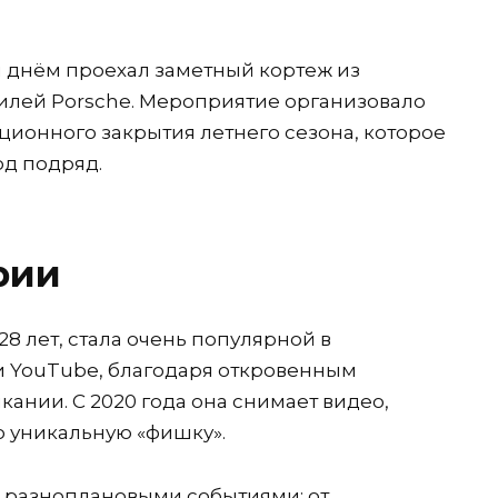
 днём проехал заметный кортеж из
илей Porsche. Мероприятие организовало
ционного закрытия летнего сезона, которое
од подряд.
рии
28 лет, стала очень популярной в
k и YouTube, благодаря откровенным
ании. С 2020 года она снимает видео,
ю уникальную «фишку».
н разноплановыми событиями: от