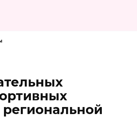
ы
ательных
портивных
 региональной