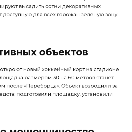
анируют высадить сотни декоративных
ст доступную для всех горожан зелёную зону
тивных объектов
 откроют новый хоккейный корт на стадионе
площадка размером 30 на 60 метров станет
ом после «Переборца». Объект возродили за
едств: подготовили площадку, установили
о мошенничестве