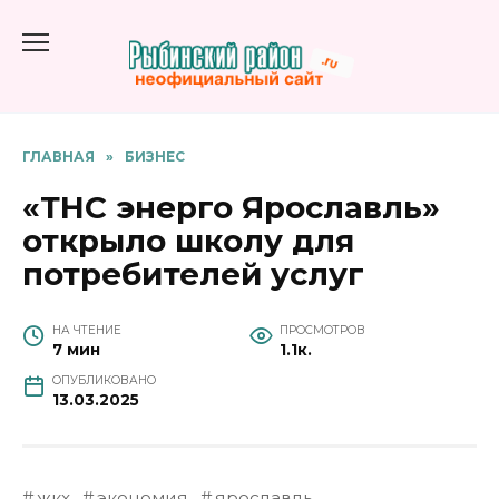
Перейти
к
содержанию
ГЛАВНАЯ
»
БИЗНЕС
«ТНС энерго Ярославль»
открыло школу для
потребителей услуг
НА ЧТЕНИЕ
ПРОСМОТРОВ
7 мин
1.1к.
ОПУБЛИКОВАНО
13.03.2025
жкх
экономия
ярославль